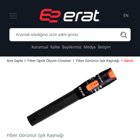
EN
Kurumsal
Kalite
Bayilerimiz
Medya
İletişim
Ana Sayfa
Fiber Optik Ölçüm Cihazları
Fiber Görünür Işık Kaynağı
Görünür 
Fiber Görünür Işık Kaynağı