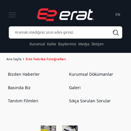
EN
Kurumsal
Kalite
Bayilerimiz
Medya
İletişim
Ana Sayfa
Erat Fabrika Fotoğrafları
Bizden Haberler
Kurumsal Dökümanlar
Basında Biz
Galeri
Tanıtım Filmleri
Sıkça Sorulan Sorular