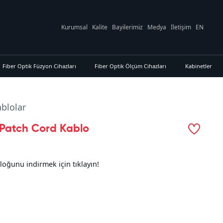
Kurumsal
Kalite
Bayilerimiz
Medya
İletişim
EN
Fiber Optik Füzyon Cihazları
Fiber Optik Ölçüm Cihazları
Kabinetler
blolar
 Patch Cord Kablo
loğunu indirmek için tıklayın!