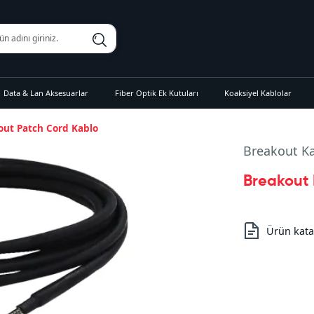
Data & Lan Aksesuarlar
Fiber Optik Ek Kutuları
Koaksiyel Kablolar
out Patch Cord Kablo
Breakout Ka
Breakout
Ürün kata