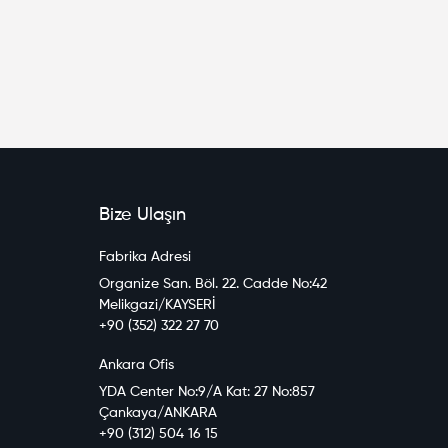
Bize Ulaşın
Fabrika Adresi
Organize San. Böl. 22. Cadde No:42
Melikgazi/KAYSERİ
+90 (352) 322 27 70
Ankara Ofis
YDA Center No:9/A Kat: 27 No:857
Çankaya/ANKARA
+90 (312) 504 16 15