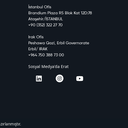
İstanbul Ofis
Brandium Plaza R5 Blok Kat 12D:78
Ataşehir/İSTANBUL
+90 (352) 322 27 70
Irak Ofis
Peshawa Qazi, Erbil Governorate
Erbil/ IRAK
+964 750 388 73 00
Sosyal Medya'da Erat
ırlanmıştır.