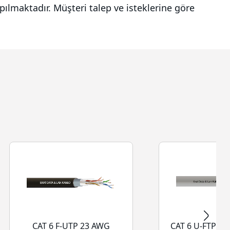
yapılmaktadır. Müşteri talep ve isteklerine göre
CAT 6 F-UTP 23 AWG
CAT 6 U-FTP 2