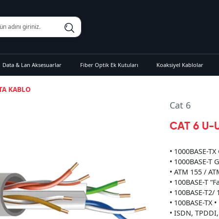
Data & Lan Aksesuarlar
Fiber Optik Ek Kutuları
Koaksiyel Kablolar
ATA KABLO
Cat 6
CAT 6 U-
• 1000BASE-TX 
• 1000BASE-T G
• ATM 155 / AT
• 100BASE-T “F
• 100BASE-T2/
• 100BASE-TX •
• ISDN, TPDDI