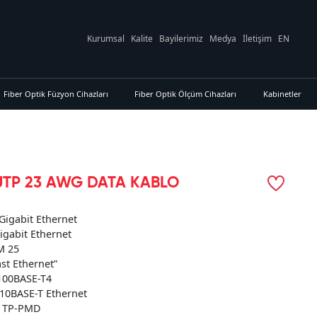
Kurumsal
Kalite
Bayilerimiz
Medya
İletişim
EN
Fiber Optik Füzyon Cihazları
Fiber Optik Ölçüm Cihazları
Kabinetler
UTP 23 AWG DATA KABLO
Gigabit Ethernet
igabit Ethernet
M 25
ast Ethernet”
 100BASE-T4
 10BASE-T Ethernet
, TP-PMD