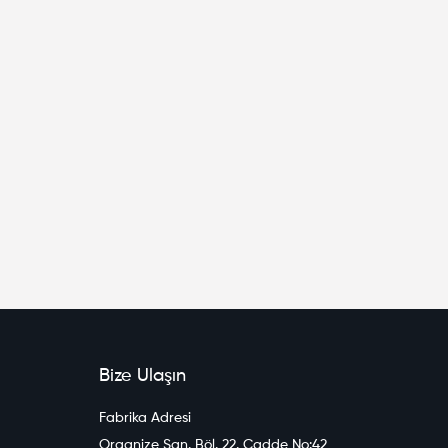
Bize Ulaşın
Fabrika Adresi
Organize San. Böl. 22. Cadde No:42