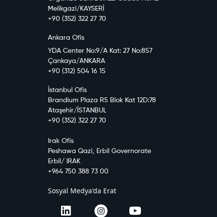
Melikgazi/KAYSERİ
+90 (352) 322 27 70
Ankara Ofis
YDA Center No:9/A Kat: 27 No:857
Çankaya/ANKARA
+90 (312) 504 16 15
İstanbul Ofis
Brandium Plaza R5 Blok Kat 12D:78
Ataşehir/İSTANBUL
+90 (352) 322 27 70
Irak Ofis
Peshawa Qazi, Erbil Governorate
Erbil/ IRAK
+964 750 388 73 00
Sosyal Medya'da Erat