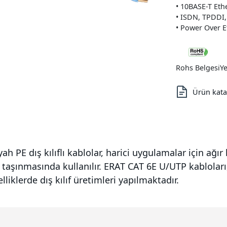
• 10BASE-T Eth
• ISDN, TPDDI
• Power Over E
Rohs Belgesi
Ye
Ürün kata
h PE dış kılıflı kablolar, harici uygulamalar için ağır
nin taşınmasında kullanılır. ERAT CAT 6E U/UTP kablola
liklerde dış kılıf üretimleri yapılmaktadır.