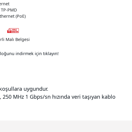
ernet
, TP-PMD
thernet (PoE)
rli Malı Belgesi
loğunu indirmek için tıklayın!
 koşullara uygundur.
rı, 250 MHz 1 Gbps/sn hızında veri taşıyan kablo