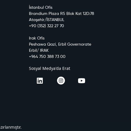
İstanbul Ofis
Brandium Plaza R5 Blok Kat 12D:78
Ataşehir/İSTANBUL
+90 (352) 322 27 70
Irak Ofis
Peshawa Qazi, Erbil Governorate
Erbil/ IRAK
+964 750 388 73 00
Sosyal Medya'da Erat
ırlanmıştır.