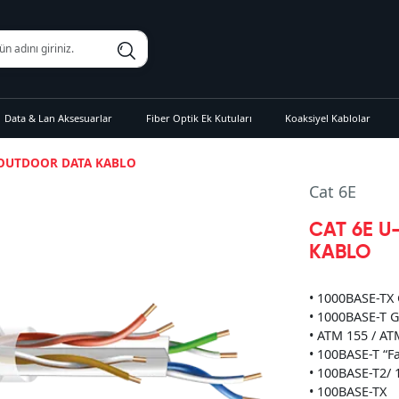
Data & Lan Aksesuarlar
Fiber Optik Ek Kutuları
Koaksiyel Kablolar
 OUTDOOR DATA KABLO
Cat 6E
CAT 6E 
KABLO
• 1000BASE-TX 
• 1000BASE-T G
• ATM 155 / AT
• 100BASE-T “F
• 100BASE-T2/
• 100BASE-TX