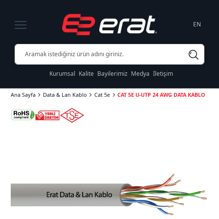
EN
Kurumsal
Kalite
Bayilerimiz
Medya
İletişim
Ana Sayfa
Data & Lan Kablo
Cat 5e
CAT 5E U-UTP 24 AWG DATA KABLO