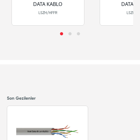
DATA KABLO
DATA K
LSZH/HFFR
LSZH/H
Son Gezilenler