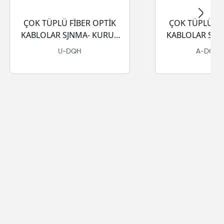
ÇOK TÜPLÜ FİBER OPTİK
ÇOK TÜPLÜ FİBER 
KABLOLAR SJNMA- KURU -
KABLOLAR SJNM
LSZH-HFFR
PE
U-DQH
A-DQ(ZN