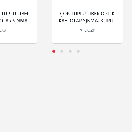
 TÜPLÜ FİBER
ÇOK TÜPLÜ FİBER OPTİK
OLAR SJNMA -
KABLOLAR SJNMA- KURU -
H-HFFR
PE
-DQH
A-DQ2Y