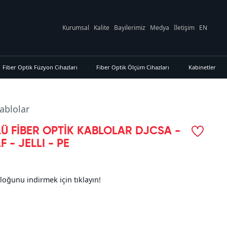
Kurumsal
Kalite
Bayilerimiz
Medya
İletişim
EN
Fiber Optik Füzyon Cihazları
Fiber Optik Ölçüm Cihazları
Kabinetler
ablolar
Ü FİBER OPTİK KABLOLAR DJCSA -
 - JELLI - PE
loğunu indirmek için tıklayın!