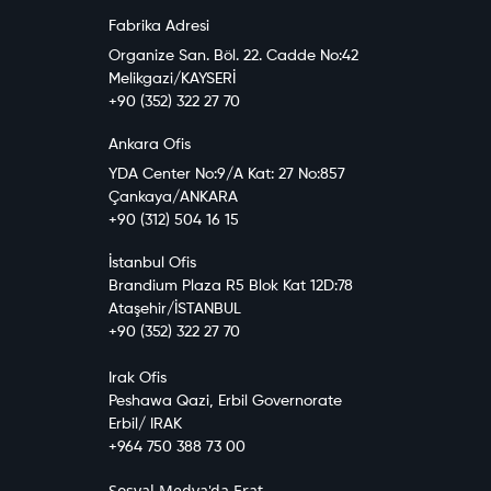
Fabrika Adresi
Organize San. Böl. 22. Cadde No:42
Melikgazi/KAYSERİ
+90 (352) 322 27 70
Ankara Ofis
YDA Center No:9/A Kat: 27 No:857
Çankaya/ANKARA
+90 (312) 504 16 15
İstanbul Ofis
Brandium Plaza R5 Blok Kat 12D:78
Ataşehir/İSTANBUL
+90 (352) 322 27 70
Irak Ofis
Peshawa Qazi, Erbil Governorate
Erbil/ IRAK
+964 750 388 73 00
Sosyal Medya'da Erat