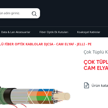
Data & Lan Aksesuarlar
Fiber Optik Ek Kutuları
Koaksiyel Kablolar
Ü FİBER OPTİK KABLOLAR DJCSA - CAM ELYAF - JELLI - PE
Çok Tüplü K
ÇOK TÜPL
CAM ELYAF
Ürün kata