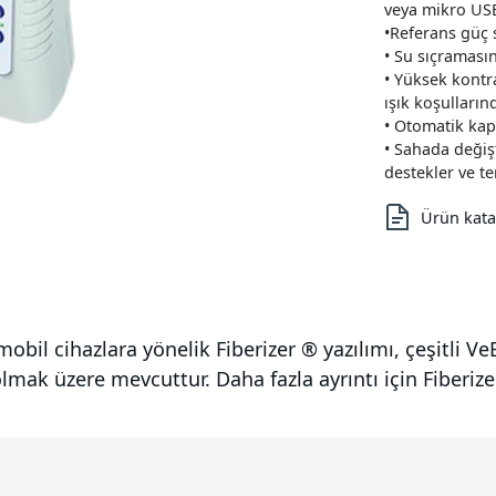
veya mikro USB
•Referans güç 
• Su sıçramasın
• Yüksek kontr
ışık koşulları
• Otomatik kapa
• Sahada değişt
destekler ve te
Ürün kata
ihazlara yönelik Fiberizer ® yazılımı, çeşitli VeEX f
mak üzere mevcuttur. Daha fazla ayrıntı için Fiberize