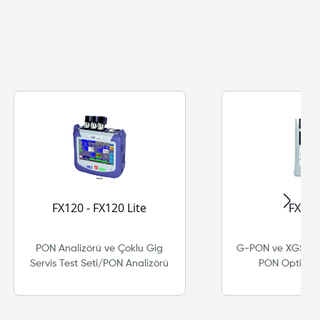
FX120 - FX120 Lite
FX41x
PON Analizörü ve Çoklu Gig
G-PON ve XGS-PON
Servis Test Seti/PON Analizörü
PON Optik G