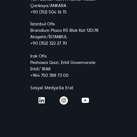
Çankaya/ANKARA
+90 (312) 504 16 15
İstanbul Ofis
Brandium Plaza R5 Blok Kat 12D:78
Ataşehir/İSTANBUL
+90 (352) 322 27 70
Irak Ofis
Peshawa Qazi, Erbil Governorate
Erbil/ IRAK
+964 750 388 73 00
Sosyal Medya'da Erat