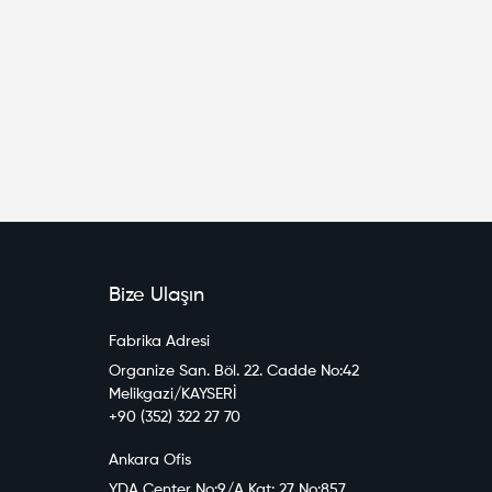
Bize Ulaşın
Fabrika Adresi
Organize San. Böl. 22. Cadde No:42
Melikgazi/KAYSERİ
+90 (352) 322 27 70
Ankara Ofis
YDA Center No:9/A Kat: 27 No:857