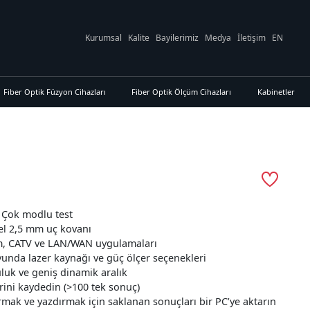
Kurumsal
Kalite
Bayilerimiz
Medya
İletişim
EN
Fiber Optik Füzyon Cihazları
Fiber Optik Ölçüm Cihazları
Kabinetler
s
 Çok modlu test
sel 2,5 mm uç kovanı
m, CATV ve LAN/WAN uygulamaları
oyunda lazer kaynağı ve güç ölçer seçenekleri
luk ve geniş dinamik aralık
ini kaydedin (>100 tek sonuç)
rmak ve yazdırmak için saklanan sonuçları bir PC’ye aktarın