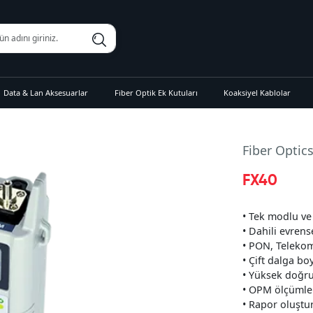
Data & Lan Aksesuarlar
Fiber Optik Ek Kutuları
Koaksiyel Kablolar
Fiber Optic
FX40
• Tek modlu ve
• Dahili evren
• PON, Teleko
• Çift dalga b
• Yüksek doğru
• OPM ölçümler
• Rapor oluştu