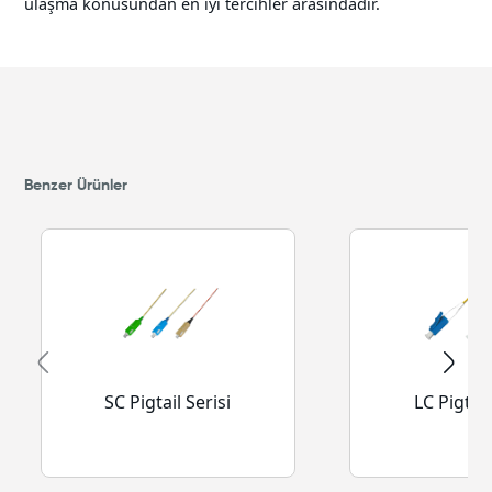
ulaşma konusundan en iyi tercihler arasındadır.
Benzer Ürünler
SC Pigtail Serisi
LC Pigtail