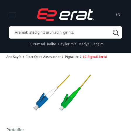
EN
Kurumsal
Kalite
Bayilerimiz
Medya
İletişim
Ana Sayfa
Fiber Optik Aksesuarlar
Pigtailler
LC Pigtail Serisi
Pigtailler