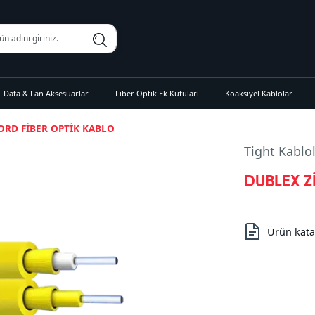
Data & Lan Aksesuarlar
Fiber Optik Ek Kutuları
Koaksiyel Kablolar
ORD FİBER OPTİK KABLO
Tight Kablo
DUBLEX Z
Ürün kata