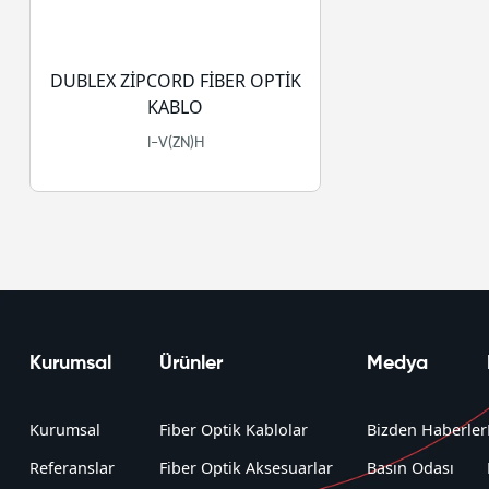
DUBLEX ZİPCORD FİBER OPTİK
KABLO
I-V(ZN)H
Kurumsal
Ürünler
Medya
Kurumsal
Fiber Optik Kablolar
Bizden Haberler
Referanslar
Fiber Optik Aksesuarlar
Basın Odası