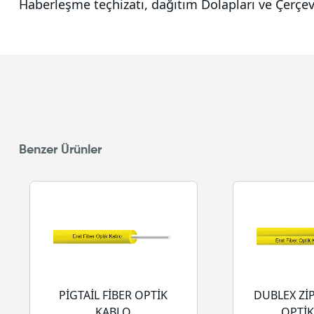
Haberleşme teçhizatı, dağıtım Dolapları ve Çerçevel
Benzer Ürünler
PİGTAİL FİBER OPTİK
DUBLEX Zİ
KABLO
OPTİK