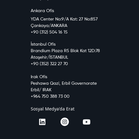
Ankara Ofis
YDA Center No:9/A Kat: 27 No:857
Çankaya/ANKARA
+90 (312) 504 16 15
İstanbul Ofis
Brandium Plaza R5 Blok Kat 12D:78
Ataşehir/İSTANBUL
+90 (352) 322 27 70
Irak Ofis
Peshawa Qazi, Erbil Governorate
Erbil/ IRAK
+964 750 388 73 00
Sosyal Medya'da Erat