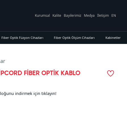
Kurumsal
Kalite
Bayilerimiz
Medya
İletişim
EN
Fiber Optik Füzyon Cihazları
Fiber Optik Ölçüm Cihazları
Kabinetler
lar
İPCORD FİBER OPTİK KABLO
loğunu indirmek için tıklayın!