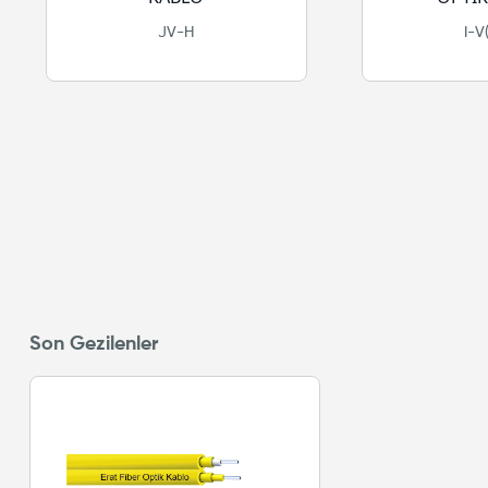
JV-H
I-V
Son Gezilenler