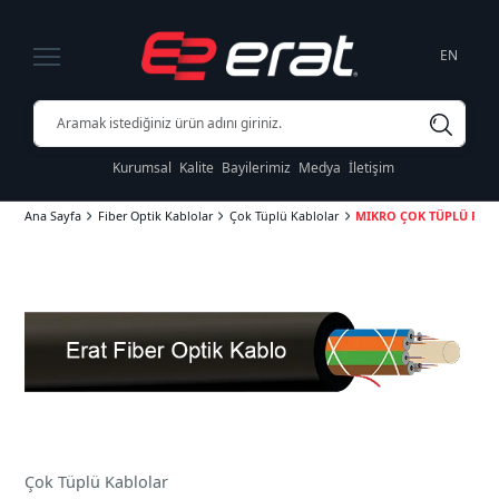
EN
Kurumsal
Kalite
Bayilerimiz
Medya
İletişim
Ana Sayfa
Fiber Optik Kablolar
Çok Tüplü Kablolar
MIKRO ÇOK TÜPLÜ FİBE
Çok Tüplü Kablolar