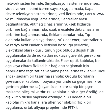
network sistemlerinde, Sinyalizasyon sistemlerinde, ses,
video ve veri iletimi içeren sayısız uygulamada, Kapalı
devre televizyon sistemlerinde, Veri iletiminde, LAN & WAN
ve multimedya uygulamalarında, Santraller arası
bağlantılarda, Aktif ağ cihazlarının yüksek hızlarda
birbirine bağlanmasında, uzak mesafelerdeki cihazların
birbirine bağlanmasında, Reklam panolarında, Tıp
alanında kullanılan aygıtlarda, Nükleer enerji santrallerin
ve radyo aktif ışınların iletişimi bozduğu yerlerde,
Elektriksel olarak gürültünün çok olduğu düşük hızlı
uygulamalarda de noktadan noktaya güvenlik gerektiren
uygulamalarda kullanılmaktadır. Fiber optik kablolar, bir
ağa veya cihaza fiziksel bir bağlantı sağlamak için
haberleşme teçhizatına ve yama panellerine takılabilir. İnce
ancak sağlam bir tasarıma sahiptir. Örgülü boruların
çevresinde, kablonun boyuna yönünde su geçirmezlik ve
gerinim giderme sağlayan özelliklere sahip bir şişen
malzeme bileşimi vardır. Bu kabloların bir diğer özelliği de
dış kılıfın düşük yapışma özelliğidir. Bu nedenle bu
kablolar mikro kanallara üfleniyor olabilir. Tipik bir
uygulama, ortak altyapı projelerinde FTTx'tir.