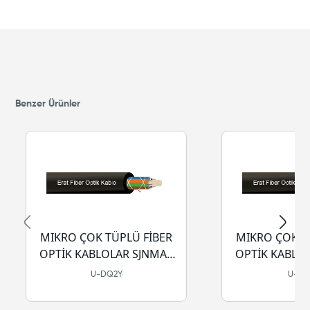
Benzer Ürünler
MIKRO ÇOK TÜPLÜ FİBER
MIKRO ÇOK T
OPTİK KABLOLAR SJNMA -
OPTİK KABLOL
PE
LSZH-
U-DQ2Y
U-D