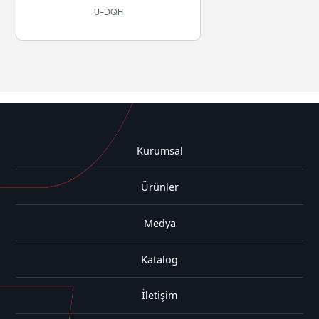
LSZH-HFFR
U-DQH
Kurumsal
Ürünler
Medya
Katalog
İletişim