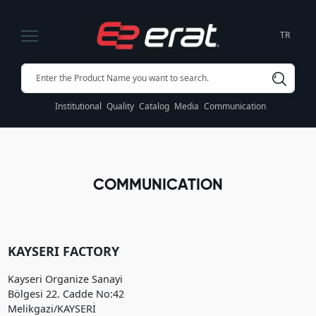
TR
Institutional
Quality
Catalog
Media
Communication
COMMUNICATION
KAYSERI FACTORY
Kayseri Organize Sanayi
Bölgesi 22. Cadde No:42
Melikgazi/KAYSERİ