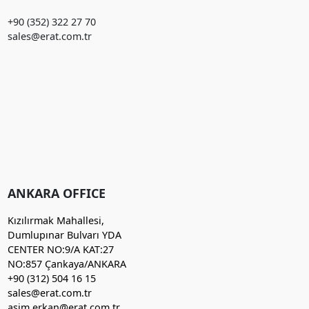
+90 (352) 322 27 70
sales@erat.com.tr
ANKARA OFFICE
Kızılırmak Mahallesi,
Dumlupınar Bulvarı YDA
CENTER NO:9/A KAT:27
NO:857 Çankaya/ANKARA
+90 (312) 504 16 15
sales@erat.com.tr
asim.erkan@erat.com.tr